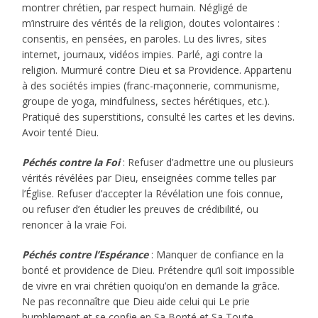
montrer chrétien, par respect humain. Négligé de
m’instruire des vérités de la religion, doutes volontaires :
consentis, en pensées, en paroles. Lu des livres, sites
internet, journaux, vidéos impies. Parlé, agi contre la
religion. Murmuré contre Dieu et sa Providence. Appartenu
à des sociétés impies (franc-maçonnerie, communisme,
groupe de yoga, mindfulness, sectes hérétiques, etc.).
Pratiqué des superstitions, consulté les cartes et les devins.
Avoir tenté Dieu.
Péchés contre la Foi
: Refuser d’admettre une ou plusieurs
vérités révélées par Dieu, enseignées comme telles par
l’Église. Refuser d’accepter la Révélation une fois connue,
ou refuser d’en étudier les preuves de crédibilité, ou
renoncer à la vraie Foi.
Péchés contre l’Espérance
: Manquer de confiance en la
bonté et providence de Dieu. Prétendre qu’il soit impossible
de vivre en vrai chrétien quoiqu’on en demande la grâce.
Ne pas reconnaître que Dieu aide celui qui Le prie
humblement et se confie en Sa Bonté et Sa Toute