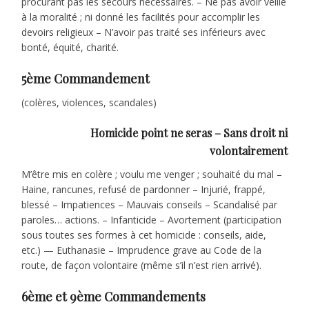
procurant pas les secours nécessaires. – Ne pas avoir veillé
à la moralité ; ni donné les facilités pour accomplir les
devoirs religieux – N’avoir pas traité ses inférieurs avec
bonté, équité, charité.
5ème Commandement
(colères, violences, scandales)
Homicide point ne seras – Sans droit ni
volontairement
M’être mis en colère ; voulu me venger ; souhaité du mal –
Haine, rancunes, refusé de pardonner – Injurié, frappé,
blessé – Impatiences – Mauvais conseils – Scandalisé par
paroles… actions. – Infanticide – Avortement (participation
sous toutes ses formes à cet homicide : conseils, aide,
etc.) — Euthanasie – Imprudence grave au Code de la
route, de façon volontaire (même s’il n’est rien arrivé).
6ème et 9ème Commandements