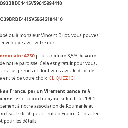
O93BRDE441SV59645994410
O39BRDE441SV59646104410
bbé ou à monsieur Vincent Briot, vous pouvez
enveloppe avec votre don .
formulaire A230
pour conduire 3,5% de votre
e notre paroisse. Cela est gratuit pour vous,
’état vous prends et dont vous avez le droit de
 entité de votre choix.
CLIQUEZ ICI
.
sé en France, par un Virement bancaire
à
tienne
, association française selon la loi 1901.
ctement à notre association de Roumanie et
n fiscale de 60 pour cent en France. Contacter
t pour les détails.