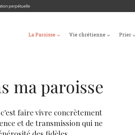
tion perpétuelle
La Paroisse
Vie chrétienne
Prier
ns ma paroisse
 c’est faire vivre concrètement
ésence et de transmission qui ne
énérosité des fidèles.