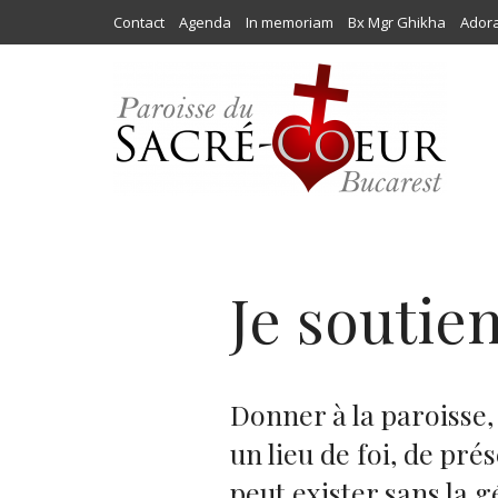
Contact
Agenda
In memoriam
Bx Mgr Ghikha
Adora
Je soutie
Donner à la paroisse,
un lieu de foi, de pr
peut exister sans la g