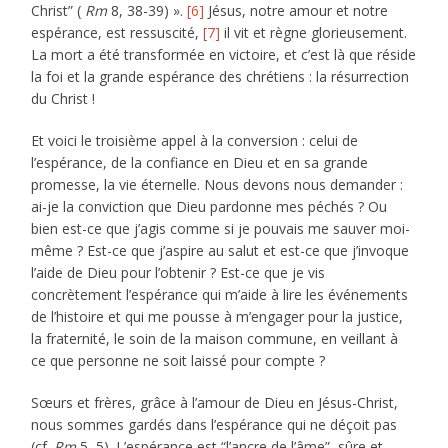
Christ” (
Rm
8, 38-39) ».
[6]
Jésus, notre amour et notre
espérance, est ressuscité,
[7]
il vit et règne glorieusement.
La mort a été transformée en victoire, et c’est là que réside
la foi et la grande espérance des chrétiens : la résurrection
du Christ !
Et voici le troisième appel à la conversion : celui de
l’espérance, de la confiance en Dieu et en sa grande
promesse, la vie éternelle. Nous devons nous demander :
ai-je la conviction que Dieu pardonne mes péchés ? Ou
bien est-ce que j’agis comme si je pouvais me sauver moi-
même ? Est-ce que j’aspire au salut et est-ce que j’invoque
l’aide de Dieu pour l’obtenir ? Est-ce que je vis
concrètement l’espérance qui m’aide à lire les événements
de l’histoire et qui me pousse à m’engager pour la justice,
la fraternité, le soin de la maison commune, en veillant à
ce que personne ne soit laissé pour compte ?
Sœurs et frères, grâce à l’amour de Dieu en Jésus-Christ,
nous sommes gardés dans l’espérance qui ne déçoit pas
(cf.
Rm
5, 5). L’espérance est “l’ancre de l’âme”, sûre et