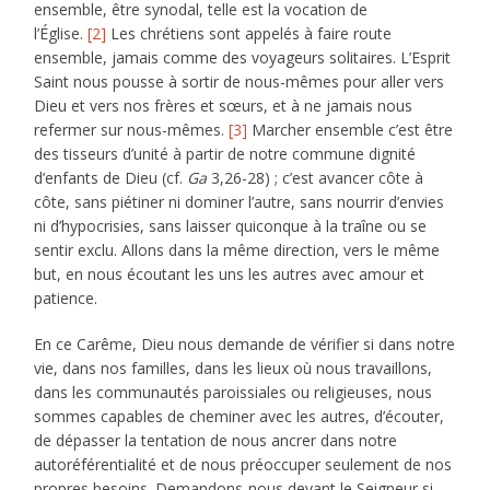
ensemble, être synodal, telle est la vocation de
l’Église.
[2]
Les chrétiens sont appelés à faire route
ensemble, jamais comme des voyageurs solitaires. L’Esprit
Saint nous pousse à sortir de nous-mêmes pour aller vers
Dieu et vers nos frères et sœurs, et à ne jamais nous
refermer sur nous-mêmes.
[3]
Marcher ensemble c’est être
des tisseurs d’unité à partir de notre commune dignité
d’enfants de Dieu (cf.
Ga
3,26-28) ; c’est avancer côte à
côte, sans piétiner ni dominer l’autre, sans nourrir d’envies
ni d’hypocrisies, sans laisser quiconque à la traîne ou se
sentir exclu. Allons dans la même direction, vers le même
but, en nous écoutant les uns les autres avec amour et
patience.
En ce Carême, Dieu nous demande de vérifier si dans notre
vie, dans nos familles, dans les lieux où nous travaillons,
dans les communautés paroissiales ou religieuses, nous
sommes capables de cheminer avec les autres, d’écouter,
de dépasser la tentation de nous ancrer dans notre
autoréférentialité et de nous préoccuper seulement de nos
propres besoins. Demandons-nous devant le Seigneur si