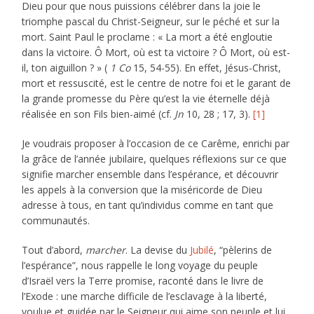
Dieu pour que nous puissions célébrer dans la joie le
triomphe pascal du Christ-Seigneur, sur le péché et sur la
mort. Saint Paul le proclame : « La mort a été engloutie
dans la victoire. Ô Mort, où est ta victoire ? Ô Mort, où est-
il, ton aiguillon ? » (
1 Co
15, 54-55). En effet, Jésus-Christ,
mort et ressuscité, est le centre de notre foi et le garant de
la grande promesse du Père qu’est la vie éternelle déjà
réalisée en son Fils bien-aimé (cf.
Jn
10, 28 ; 17, 3).
[1]
Je voudrais proposer à l’occasion de ce Carême, enrichi par
la grâce de l’année jubilaire, quelques réflexions sur ce que
signifie marcher ensemble dans l’espérance, et découvrir
les appels à la conversion que la miséricorde de Dieu
adresse à tous, en tant qu’individus comme en tant que
communautés.
Tout d’abord,
marcher
. La devise du
Jubilé
, “pèlerins de
l’espérance”, nous rappelle le long voyage du peuple
d’Israël vers la Terre promise, raconté dans le livre de
l’Exode : une marche difficile de l’esclavage à la liberté,
voulue et guidée par le Seigneur qui aime son peuple et lui