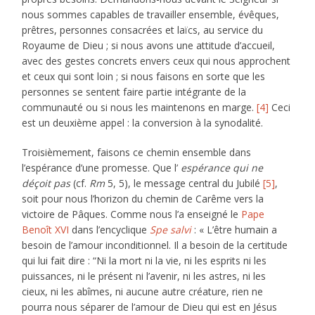
nous sommes capables de travailler ensemble, évêques,
prêtres, personnes consacrées et laïcs, au service du
Royaume de Dieu ; si nous avons une attitude d’accueil,
avec des gestes concrets envers ceux qui nous approchent
et ceux qui sont loin ; si nous faisons en sorte que les
personnes se sentent faire partie intégrante de la
communauté ou si nous les maintenons en marge.
[4]
Ceci
est un deuxième appel : la conversion à la synodalité.
Troisièmement, faisons ce chemin ensemble dans
l’espérance d’une promesse. Que l’
espérance qui ne
déçoit pas
(cf.
Rm
5, 5), le message central du Jubilé
[5]
,
soit pour nous l’horizon du chemin de Carême vers la
victoire de Pâques. Comme nous l’a enseigné le
Pape
Benoît XVI
dans l’encyclique
Spe salvi
: « L’être humain a
besoin de l’amour inconditionnel. Il a besoin de la certitude
qui lui fait dire : “Ni la mort ni la vie, ni les esprits ni les
puissances, ni le présent ni l’avenir, ni les astres, ni les
cieux, ni les abîmes, ni aucune autre créature, rien ne
pourra nous séparer de l’amour de Dieu qui est en Jésus