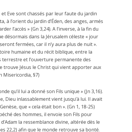
 et Eve sont chassés par leur faute du jardin
a, à l’orient du jardin d’Éden, des anges, armés
der l’accès » (Gn 3,24). A l’inverse, à la fin du
 que désormais dans la Jérusalem céleste « jour
seront fermées, car il n’y aura plus de nuit ».
oire humaine et du récit biblique, entre la
 terrestre et l’ouverture permanente des
e trouve Jésus le Christ qui vient apporter aux
 Misericordia, §7)
nde qu’il lui a donné son Fils unique » (Jn 3,16).
 Dieu inlassablement vient jusqu’à lui. Il avait
a Genèse, que « cela était bon ». (Gn 1, 18-25)
 péché des hommes, il envoie son Fils pour
 d’Adam la ressemblance divine, altérée dès le
es 22,2) afin que le monde retrouve sa bonté.