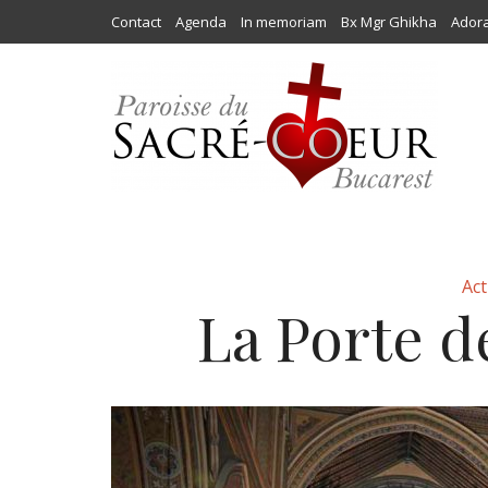
Contact
Agenda
In memoriam
Bx Mgr Ghikha
Adora
Act
La Porte d