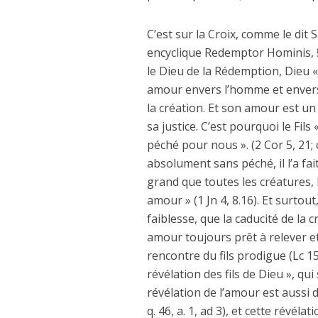
C’est sur la Croix, comme le dit 
encyclique Redemptor Hominis, §
le Dieu de la Rédemption, Dieu « 
amour envers l’homme et envers l
la création. Et son amour est un
sa justice. C’est pourquoi le Fils 
péché pour nous ». (2 Cor 5, 21; cf
absolument sans péché, il l’a fai
grand que toutes les créatures, 
amour » (1 Jn 4, 8.16). Et surtou
faiblesse, que la caducité de la c
amour toujours prêt à relever et
rencontre du fils prodigue (Lc 15
révélation des fils de Dieu », qui
révélation de l’amour est aussi 
q. 46, a. 1, ad 3), et cette révél