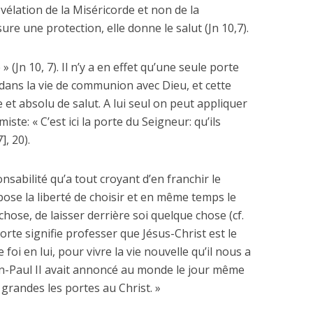
vélation de la Miséricorde et non de la
ure une protection, elle donne le salut (Jn 10,7).
e » (Jn 10, 7). Il n’y a en effet qu’une seule porte
dans la vie de communion avec Dieu, et cette
 et absolu de salut. A lui seul on peut appliquer
iste: « C’est ici la porte du Seigneur: qu’ils
], 20).
nsabilité qu’a tout croyant d’en franchir le
ppose la liberté de choisir et en même temps le
ose, de laisser derrière soi quelque chose (cf.
orte signifie professer que Jésus-Christ est le
foi en lui, pour vivre la vie nouvelle qu’il nous a
an-Paul II avait annoncé au monde le jour même
 grandes les portes au Christ. »