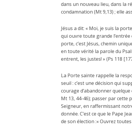
dans un nouveau lieu, dans la ré
condamnation (Mt 9,13) ; elle ass
Jésus a dit: « Moi, je suis la port
qui ouvre toute grande l’entrée 
porte, c’est Jésus, chemin unique
en toute vérité la parole du Psalm
entrent, les justes! » (Ps 118 [177
La Porte sainte rappelle la respo
seuil : c’est une décision qui su
courage d’abandonner quelque ch
Mt 13, 44-46); passer par cette p
Seigneur, en raffermissant notre 
donnée. C’est ce que le Pape Je
de son élection :« Ouvrez toutes