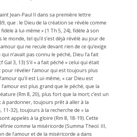
Saint Jean-Paul II dans sa première lettre
9, que : le Dieu de la création se révèle comme
fidèle à lui-même » (1 Th 5, 24), fidèle à son
e monde, tel qu’il s’est déjà révélé au jour de
 amour qui ne recule devant rien de ce qu’exige
« qui n’avait pas connu le péché, Dieu l’a fait
 Gal 3, 13) S’il « a fait péché » celui qui était
t pour révéler l’amour qui est toujours plus
l’amour qu’il est Lui-même, « car Dieu est
t, l’amour est plus grand que le péché, que la
réature (Rm 8, 20), plus fort que la mort; c’est un
 à pardonner, toujours prêt à aller à la
, 11-32), toujours à la recherche de « la
 sont appelés à la gloire (Rm 8, 18-19). Cette
définie comme la miséricorde (Summa Theol. III,
ation de l’amour et de la miséricorde a dans