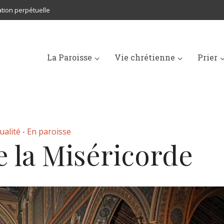
tion perpétuelle
La Paroisse
Vie chrétienne
Prier
ualité
En paroisse
•
e la Miséricorde